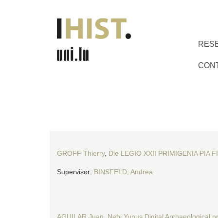
RES
CON
GROFF Thierry
,
Die LEGIO XXII PRIMIGENIA PIA FI
Supervisor:
BINSFELD, Andrea
AGUILAR Juan
,
Nebi Yunus Digital Archaeological pr