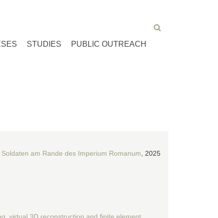
ESES
STUDIES
PUBLIC OUTREACH
cher Soldaten am Rande des Imperium Romanum
, 2025
g, virtual 3D reconstruction and finite element