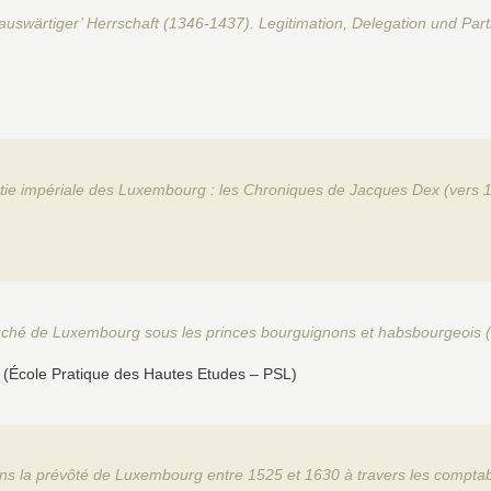
swärtiger’ Herrschaft (1346-1437). Legitimation, Delegation und Par
stie impériale des Luxembourg : les Chroniques de Jacques Dex (vers 
 duché de Luxembourg sous les princes bourguignons et habsbourgeois (
(École Pratique des Hautes Etudes – PSL)
ans la prévôté de Luxembourg entre 1525 et 1630 à travers les comptabil