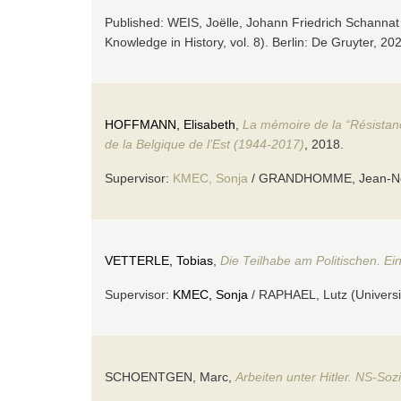
Published: WEIS, Joëlle, Johann Friedrich Schannat 
Knowledge in History, vol. 8). Berlin: De Gruyter, 20
HOFFMANN, Elisabeth
,
La mémoire de la “Résistanc
de la Belgique de l’Est (1944-2017)
, 2018.
Supervisor:
KMEC, Sonja
/ GRANDHOMME, Jean-Noël
VETTERLE, Tobias
,
Die Teilhabe am Politischen. Ei
Supervisor:
KMEC, Sonja
/ RAPHAEL, Lutz (Universit
SCHOENTGEN, Marc,
Arbeiten unter Hitler. NS-So