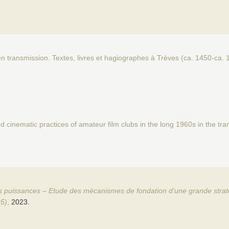
n transmission. Textes, livres et hagiographes à Trèves (ca. 1450-ca. 
 cinematic practices of amateur film clubs in the long 1960s in the tran
es puissances – Etude des mécanismes de fondation d’une grande strat
25)
,
2023.