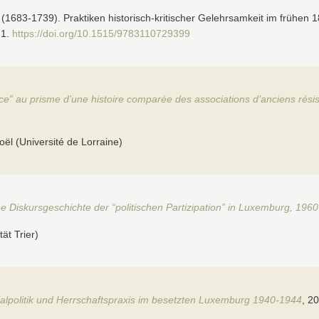
(1683-1739). Praktiken historisch-kritischer Gelehrsamkeit im frühen 1
21.
https://doi.org/10.1515/9783110729399
e” au prisme d’une histoire comparée des associations d’anciens résis
 (Université de Lorraine)
ne Diskursgeschichte der “politischen Partizipation” in Luxemburg, 196
ät Trier)
zialpolitik und Herrschaftspraxis im besetzten Luxemburg 1940-1944
, 2