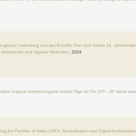
erzogtums Luxemburg und des Erzstifts Trier vom frühen 16. Jahrhund
 historischer und digitaler Methoden
, 2024.
es dans l’espace luxembourgeois durant l’âge du Fer (IXᵉ – IIIᵉ siècle av
ng the Partition of India (1947): Musealization and Digital Archivization