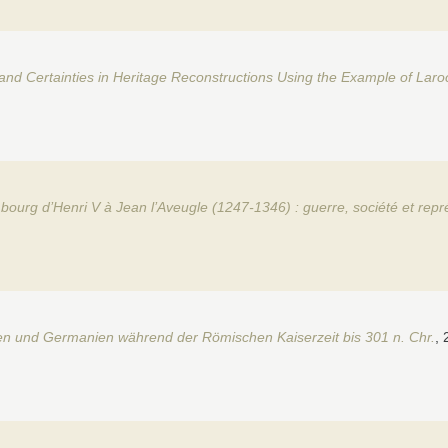
nd Certainties in Heritage Reconstructions Using the Example of Lar
urg d’Henri V à Jean l’Aveugle (1247-1346) : guerre, société et repr
en und Germanien während der Römischen Kaiserzeit bis 301 n. Chr.
, 