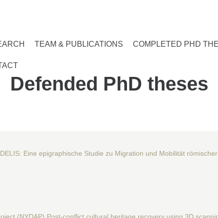
EARCH
TEAM & PUBLICATIONS
COMPLETED PHD TH
TACT
Defended PhD theses
DELIS: Eine epigraphische Studie zu Migration und Mobilität römis
oject (NYDAP).Post-conflict cultural heritage recovery using 3D scannin