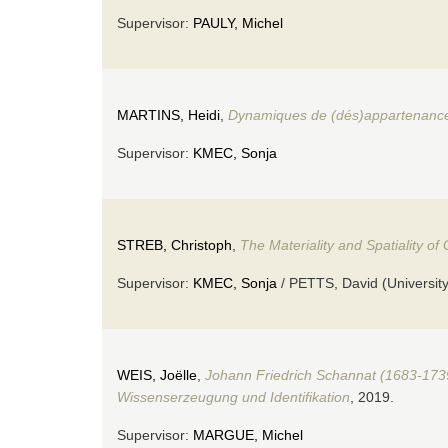
Supervisor:
PAULY, Michel
MARTINS, Heidi
,
Dynamiques de (dés)appartenance 
Supervisor:
KMEC, Sonja
STREB, Christoph
,
The Materiality and Spatiality
Supervisor:
KMEC, Sonja
/ PETTS, David (Universit
WEIS, Joëlle
,
Johann Friedrich Schannat (1683-1739
Wissenserzeugung und Identifikation
, 2019.
Supervisor:
MARGUE, Michel