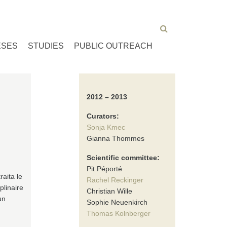
ESES
STUDIES
PUBLIC OUTREACH
2012 – 2013
Curators:
Sonja Kmec
Gianna Thommes
Scientific committee:
Pit Péporté
traita le
Rachel Reckinger
plinaire
Christian Wille
un
Sophie Neuenkirch
Thomas Kolnberger