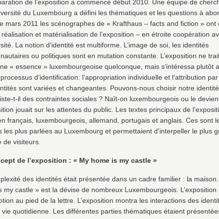
paration de l’exposition a commencé début 2010. Une équipe de cherc
iversité du Luxembourg a défini les thématiques et les questions à abor
de mars 2011 les scénographes de « Krafthaus – facts and fiction » ont
 réalisation et matérialisation de l’exposition – en étroite coopération a
rsité. La notion d’identité est multiforme. L’image de soi, les identités
utaires ou politiques sont en mutation constante. L’exposition ne tra
une « essence » luxembourgeoise quelconque, mais s’intéressa plutôt 
processus d’identification: l’appropriation individuelle et l’attribution par
ntités sont variées et changeantes. Pouvons-nous choisir notre identit
iste-t-il des contraintes sociales ? Naît-on luxembourgeois ou le devien
ition jouait sur les attentes du public. Les textes principaux de l’exposit
en français, luxembourgeois, allemand, portugais et anglais. Ces sont l
 les plus parlées au Luxembourg et permettaient d’interpeller le plus 
de visiteurs.
cept de l’exposition : « My home is my castle »
lexité des identités était présentée dans un cadre familier : la maison
s my castle » est la dévise de nombreux Luxembourgeois. L’exposition
otion au pied de la lettre. L’exposition montra les interactions des identi
 vie quotidienne. Les différentes parties thématiques étaient présenté