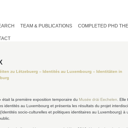
EARCH
TEAM & PUBLICATIONS
COMPLETED PHD TH
TACT
X
téiten zu Lëtzebuerg – Identités au Luxembourg – Identitäten in
burg
» était la première exposition temporaire du
Musée dräi Eechelen
. Elle 
es identités au Luxembourg et présenta les résultats du projet interdisci
(Identités socio-culturelles et politiques identitaires au Luxembourg) à 
ublic.