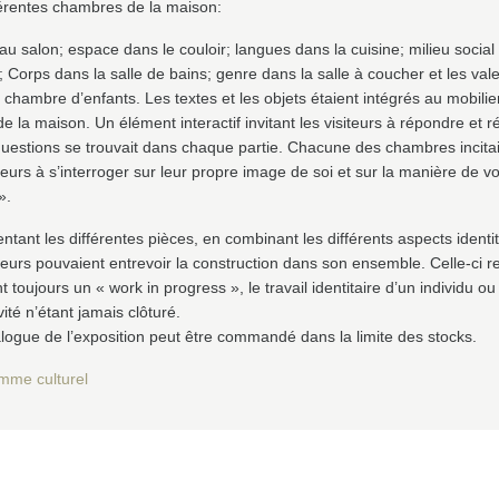
férentes chambres de la maison:
au salon; espace dans le couloir; langues dans la cuisine; milieu social
 Corps dans la salle de bains; genre dans la salle à coucher et les val
 chambre d’enfants. Les textes et les objets étaient intégrés au mobilie
de la maison. Un élément interactif invitant les visiteurs à répondre et ré
uestions se trouvait dans chaque partie. Chacune des chambres incitait
iteurs à s’interroger sur leur propre image de soi et sur la manière de vo
».
ntant les différentes pièces, en combinant les différents aspects identit
iteurs pouvaient entrevoir la construction dans son ensemble. Celle-ci re
t toujours un « work in progress », le travail identitaire d’un individu ou
ivité n’étant jamais clôturé.
logue de l’exposition peut être commandé dans la limite des stocks.
mme culturel