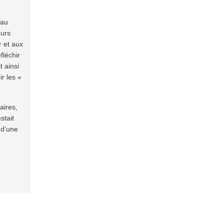
 au
eurs
r et aux
fléchir
 ainsi
ir les «
aires,
stait
 d’une