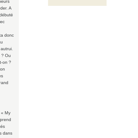
heurs
der. A
 débuté
vec
ita donc
au
 autrui.
é ? Ou
t-on ?
ion
es
grand
. « My
 prend
tés
es dans