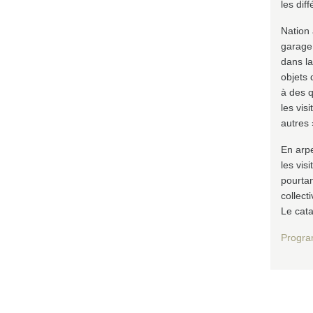
les dif
Nation 
garage;
dans la
objets 
à des q
les vis
autres 
En arpe
les vis
pourtan
collect
Le cata
Progra