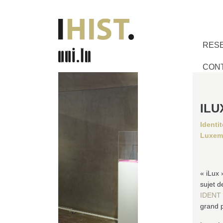
RES
CON
ILU
Identi
Luxem
« iLux 
sujet d
IDENT
grand p