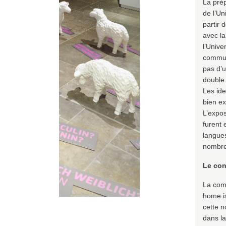
La pré
de l’Un
partir 
avec la
l’Unive
communa
pas d’
double 
Les ide
bien ex
L’expos
furent 
langues
nombre 
Le con
La comp
home i
cette n
dans la