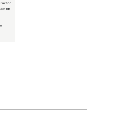
l’action
quer en
on