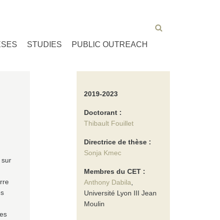
ESES
STUDIES
PUBLIC OUTREACH
2019-2023
Doctorant :
Thibault Fouillet
Directrice de thèse :
Sonja Kmec
 sur
Membres du CET :
rre
Anthony Dabila
,
es
Université Lyon III Jean
Moulin
res