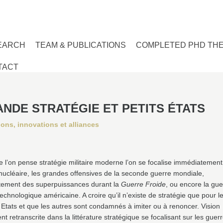
EARCH
TEAM & PUBLICATIONS
COMPLETED PHD TH
TACT
NDE STRATÉGIE ET PETITS ÉTATS
ions, innovations et alliances
 l’on pense stratégie militaire moderne l’on se focalise immédiatement
nucléaire, les grandes offensives de la seconde guerre mondiale,
ntement des superpuissances durant la
Guerre Froide
, ou encore la gue
echnologique américaine. A croire qu’il n’existe de stratégie que pour l
Etats et que les autres sont condamnés à imiter ou à renoncer. Vision
nt retranscrite dans la littérature stratégique se focalisant sur les guer