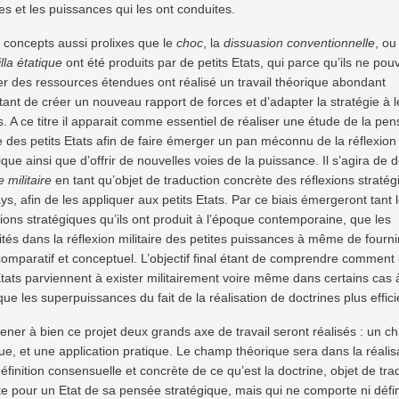
s et les puissances qui les ont conduites.
 concepts aussi prolixes que le
choc
, la
dissuasion conventionnelle
, ou
lla étatique
ont été produits par de petits Etats, qui parce qu’ils ne pou
r des ressources étendues ont réalisé un travail théorique abondant
ant de créer un nouveau rapport de forces et d’adapter la stratégie à l
 A ce titre il apparait comme essentiel de réaliser une étude de la pe
re des petits Etats afin de faire émerger un pan méconnu de la réflexion
ique ainsi que d’offrir de nouvelles voies de la puissance. Il s’agira de dé
e militaire
en tant qu’objet de traduction concrète des réflexions straté
ys, afin de les appliquer aux petits Etats. Par ce biais émergeront tant 
ions stratégiques qu’ils ont produit à l’époque contemporaine, que les
ités dans la réflexion militaire des petites puissances à même de fourni
omparatif et conceptuel. L’objectif final étant de comprendre comment 
Etats parviennent à exister militairement voire même dans certains cas à
ue les superpuissances du fait de la réalisation de doctrines plus effici
ner à bien ce projet deux grands axe de travail seront réalisés : un 
ue, et une application pratique. Le champ théorique sera dans la réalis
éfinition consensuelle et concrète de ce qu’est la doctrine, objet de tra
e pour un Etat de sa pensée stratégique, mais qui ne comporte ni défini