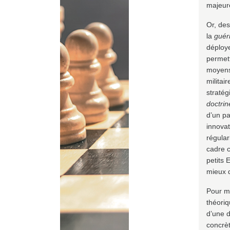
majeure
Or, des
la
guéri
déploye
permett
moyens.
militai
stratég
doctrin
d’un pa
innovat
régular
cadre c
petits 
mieux q
Pour me
théoriq
d’une d
concrèt