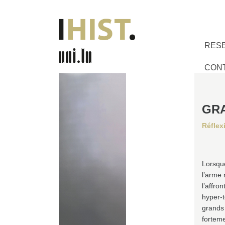
RES
CON
GRA
Réflex
Lorsque
l’arme 
l’affro
hyper-t
grands 
forteme