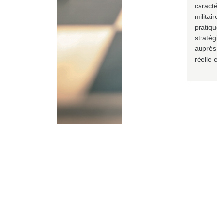
caracté
militai
pratiqu
stratég
auprès 
réelle 