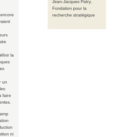
Jean-Jacques Patry,
Fondation pour la
 encore
recherche stratégique
vaient
eurs
nsée
finir la
giques
les
r un
les
 faire
entes.
champ
ation
duction
tion ni