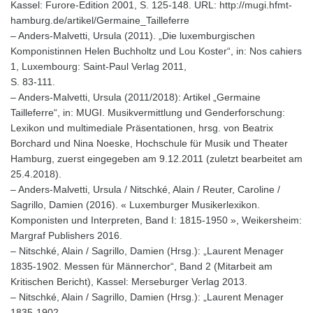
Kassel: Furore-Edition 2001, S. 125-148. URL: http://mugi.hfmt-
hamburg.de/artikel/Germaine_Tailleferre
– Anders-Malvetti, Ursula (2011). „Die luxemburgischen
Komponistinnen Helen Buchholtz und Lou Koster“, in: Nos cahiers
1, Luxembourg: Saint-Paul Verlag 2011,
S. 83-111.
– Anders-Malvetti, Ursula (2011/2018): Artikel „Germaine
Tailleferre“, in: MUGI. Musikvermittlung und Genderforschung:
Lexikon und multimediale Präsentationen, hrsg. von Beatrix
Borchard und Nina Noeske, Hochschule für Musik und Theater
Hamburg, zuerst eingegeben am 9.12.2011 (zuletzt bearbeitet am
25.4.2018).
– Anders-Malvetti, Ursula / Nitschké, Alain / Reuter, Caroline /
Sagrillo, Damien (2016). « Luxemburger Musikerlexikon.
Komponisten und Interpreten, Band I: 1815-1950 », Weikersheim:
Margraf Publishers 2016.
– Nitschké, Alain / Sagrillo, Damien (Hrsg.): „Laurent Menager
1835-1902. Messen für Männerchor“, Band 2 (Mitarbeit am
Kritischen Bericht), Kassel: Merseburger Verlag 2013.
– Nitschké, Alain / Sagrillo, Damien (Hrsg.): „Laurent Menager
1835-1902.