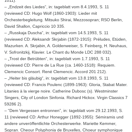
1011).
– „Endzeit des Liedes“, in: tageblatt vom 8.4.1993, S. 11
(reviewed CD: Hugo Wolf (1860-1903): Lieder mit
Orchesterbegleitung. Mitsuko Shirai, Mezzosopran; RSO Berlin,
David Shallon, Capriccio 10 335.
– „Russkaja Duscha“, in: tageblatt vom 14.5.1993, S. 11
(reviewed CD: Aleksandr Skrjabin (1872-1915): Préludes, Etüden,
Mazurken. A. Skrjabin, A. Goldenweiser, S. Feinberg, H. Neuhaus,
V. Sofronitzkij, Klavier. Le Chant du Monde LDC 288 032).
– „Trost der Betrübten“, in: tageblatt vom 1.7.1993, S. 11
(reviewed CD: Pierre de La Rue (ca. 1460-1518): Requiem.
Clemencic Consort. René Clemencic. Accord 201 212).
– „Heiter bis gläubig“, in: tageblatt vom 13.8.1993, S. 11
(reviewed CD: Francis Poulenc (1899-1963): Gloria, Stabat Mater.
Litanies à la vierge noire. Catherine Dubosc (s). Westminster
Singers, City of London Sinfonia. Richard Hickox. Virgin Classics 7
59286 2).
– “Dem Vergessen entronnen”, in: tageblatt vom 29.12.1993, S.
11 (reviewed CD: Arthur Honegger (1892-1955): Sémiramis und
andere unveröffentlichte Orchesterwerke. Mariette Kemmer,
Sopran. Cheour Polyphonia de Bruxelles, Choeur symphonique