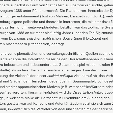
nderts zunächst in Form von Statthaltern zu überbrücken suchte, gela
zogtum 1388 unter Pfandherrschaft. Die Pfandherren, ihrerseits der D
xemburger entstammend (Jost von Mähren, Elisabeth von Görlitz), verf
mburg eigene politische und finanzielle Interessen, die mitunter dazu f
e das Territorium weiterverpfändeten. Letztlich war das ‚politische Syst
urgs von 1388 an für mehr als fünfzig Jahre (über den Tod Sigismund
) vom Dualismus zwischen ‚natürlichen‘ Souveränen (Herzögen) und
ten Machthabern (Pfandherren) geprägt.
end von diplomatischen und verwaltungsschriftlichen Quellen sucht di
ebte Analyse die Interaktion dieser beiden Herrschaftsebenen in Theo
 zu beleuchten und insbesondere das Zusammenspiel mit den lokalen E
Städte) als weiterer Herrschaftsinstanz aufzuzeigen. Eine diachrone
tung der Aktionsfelder dieser
société politique
zielt darauf ab, das Ver
el und Städten den Herrschern gegenüber im Spannungsfeld von geset
nd stärker opportunistischen Motiven (z.B. wirt-schaftlich/Karriere orien
sen) zu verorten. Hieran anknüpfend wird die Disserta-tion Antwort ge
age, in welchem Maße die Herrschaft in Luxemburg am Aus-gang des
lters gestützt war auf Konsens und Autorität. Zudem setzt sie sich zum Z
en, inwieweit sich die Vertreter von Adel und Städten mit der herrsch