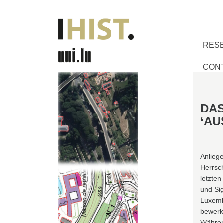
RES
CON
DA
‘AU
Anliege
Herrsc
letzten
und Sig
Luxemb
bewerks
Während