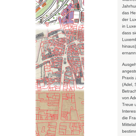
Jahrhu
das Her
der Lu
in Luxe
dass si
Luxemb
hinaus
ernann
Ausgeh
angestr
Praxis
(Adel, 
Betrach
von Ad
Treue u
Interes
die Fr
Mittela
bestimm