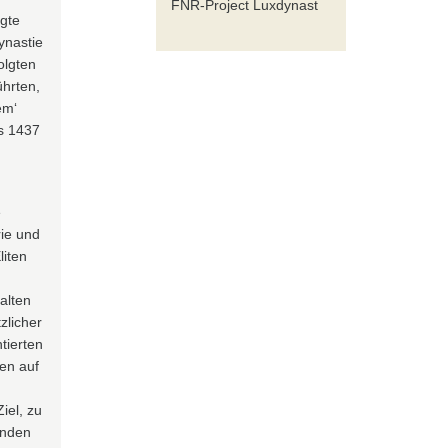
FNR-Project Luxdynast
ngte
ynastie
olgten
ührten,
em‘
s 1437
e
rie und
liten
halten
zlicher
tierten
ben auf
iel, zu
enden