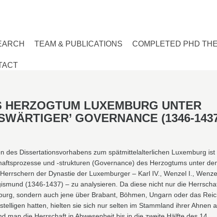
EARCH
TEAM & PUBLICATIONS
COMPLETED PHD TH
TACT
S HERZOGTUM LUXEMBURG UNTER
SWÄRTIGER’ GOVERNANCE (1346-1437
n des Dissertationsvorhabens zum spätmittelalterlichen Luxemburg ist 
haftsprozesse und -strukturen (Governance) des Herzogtums unter de
 Herrschern der Dynastie der Luxemburger – Karl IV., Wenzel I., Wenzel
ismund (1346-1437) – zu analysieren. Da diese nicht nur die Herrscha
urg, sondern auch jene über Brabant, Böhmen, Ungarn oder das Reic
telligen hatten, hielten sie sich nur selten im Stammland ihrer Ahnen a
 man die Herrschaft in Abwesenheit bis in die zweite Hälfte des 14.