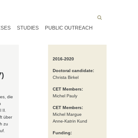
ESES
STUDIES
PUBLIC OUTREACH
2016-2020
Doctoral candidate:
)
Christa Birkel
CET Members:
Michel Pauly
es, die
n
CET Members:
 II.
Michel Margue
ft über
Anne-Katrin Kund
h zu
uf.
Funding: